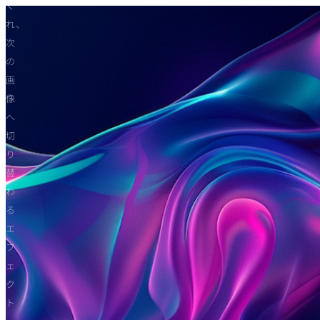
く
れ、
次
の
画
像
へ
切
り
替
わ
る
エ
フ
ェ
ク
ト